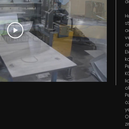
d
H
s
a
ve
ar
E
k
P
K
l
o
P
ö
y
O
z