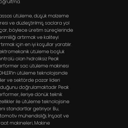
oğrultma
assas ütüleme, düşük malzeme
tresi ve düzleştirilmiş saclara yol
çar, böylece üretim süreçlerinde
rimliliği artırmak ve kaliteyi
tırmak için en iyi koşullar yaratılır.
lektromekanik ütüleme boşluk
ontrolü olan hidroliksiz Peak
erformer sac ütüleme makinesi
OHLER’in ütüleme teknolojisinde
ider ve sektörde pazar lideri
lduğunu doğrulamaktadır. Peak
erformer, ileriye dönük teknik
zellikler ile ütüleme teknolojisine
eni standartlar getiriyor. Bu,
tomotiv mühendisliği, İnşaat ve
iraat makineleri, Makine