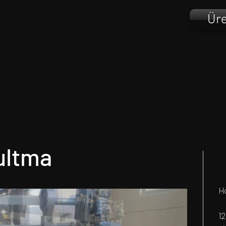
Üre
ultma
H
1